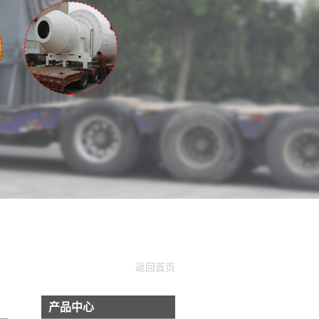
返回首页
产品中心