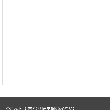
1
公司地址：河南省郑州市高新区翠竹街6号