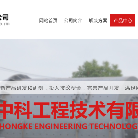
网站首页
公司简介
解决方案
产品中心