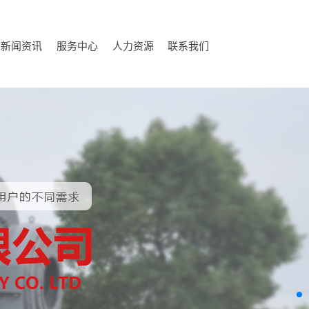
新闻资讯
服务中心
人力资源
联系我们